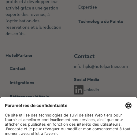
profits et à développer leur
Expertise
activité grâce à une gestion
experte des revenus, à
l'optimisation des
Technologie de Pointe
réservations et à la réduction
des coûts.
HotelPartner
Contact
info-hpls@hotelpartner.com
Contact
Social Media
Intégrations
LinkedIn
Références : Hôtels
indépendants
Choisissez une autre langue
Références : Chaînes
English
Deutsch
hôtelières
Français