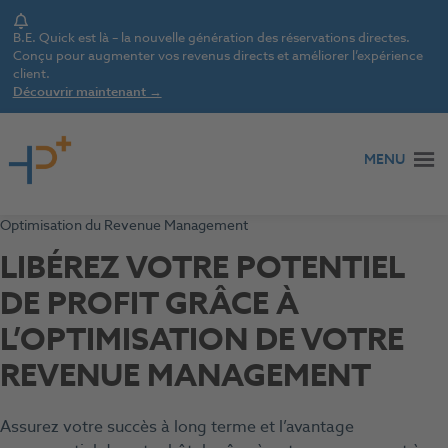
Notice
B.E. Quick est là – la nouvelle génération des réservations directes.
Conçu pour augmenter vos revenus directs et améliorer l’expérience
client.
Découvrir maintenant →
Aller au contenu
MENU
Optimisation du Revenue Management
LIBÉREZ VOTRE POTENTIEL
DE PROFIT GRÂCE À
L’OPTIMISATION DE VOTRE
REVENUE MANAGEMENT
Assurez votre succès à long terme et l’avantage