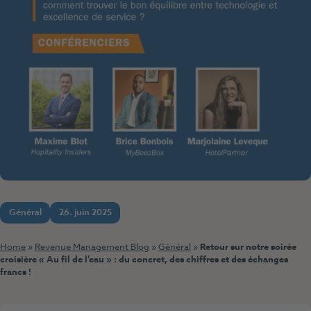
Général
26. juin 2025
Home
»
Revenue Management Blog
»
Général
»
Retour sur notre soirée
croisière « Au fil de l’eau » : du concret, des chiffres et des échanges
francs !