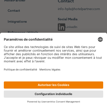
HotelPartner
Contact
info-hpls@hotelpartner.com
Contact
Social Media
Intégrations
LinkedIn
Références : Hôtels
indépendants
Choisissez une autre langue
Références : Chaînes
English
Deutsch
hôtelières
Français
Revenue Management
Blog
Evénements