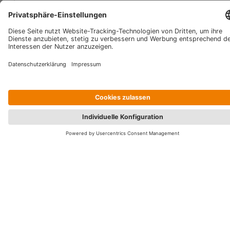
beraten Sie bei Bedarf zu Ihrer allgemeinen Betriebsstruktur,
wenn sich die Bedürfnisse Ihres Hauses ändern.
Häufig gestellte Fragen
Sie haben noch Fragen oder benötigen weitere
Informationen? Hier finden Sie die Antworten.
Wie sorgt HotelPartner dafür, dass unser Hotel mehr
Umsatz erzielt?
Kontaktieren Sie uns
Warum sollen wir uns für einen Revenue-Management-
Service anstelle einer Revenue-Management-Software
entscheiden?
Brauchen wir Erfahrung im Revenue Management, um von