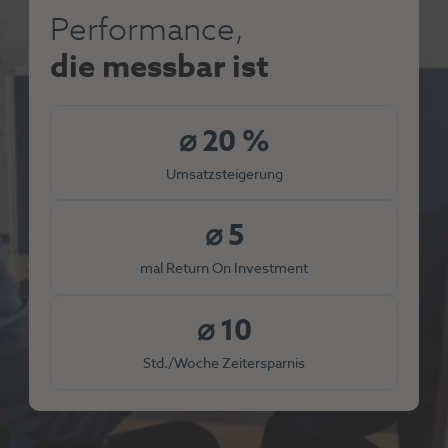
Performance,
die messbar ist
⌀
20
%
Umsatzsteigerung
⌀
5
mal Return On Investment
⌀
10
Std./Woche Zeitersparnis